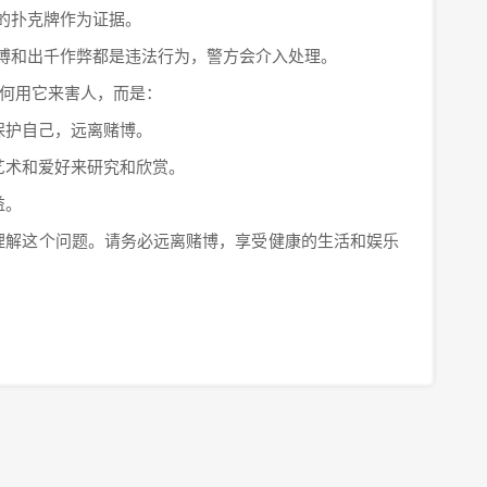
的扑克牌作为证据。
博和出千作弊都是违法行为，警方会介入处理。
如何用它来害人，而是：
保护自己，远离赌博。
艺术和爱好来研究和欣赏。
益。
理解这个问题。请务必远离赌博，享受健康的生活和娱乐