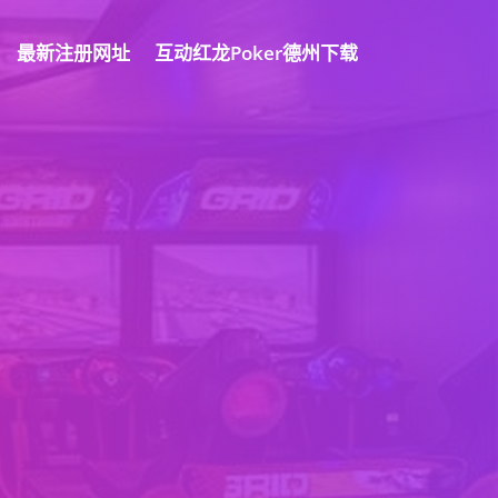
最新注册网址
互动红龙poker德州下载