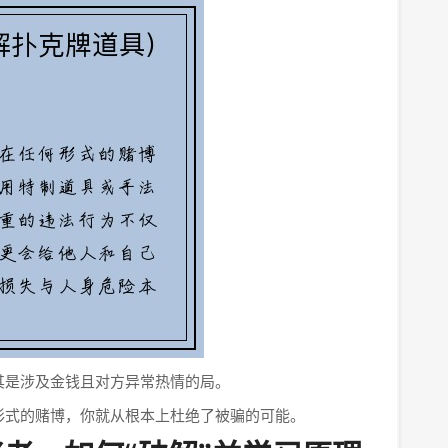
其是涉及金钱且对方异常热情的局。
形式的赌博，你就从根本上杜绝了被骗的可能。