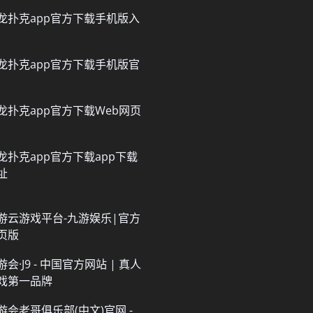
龙扑克app官方下载手机版入
龙扑克app官方下载手机版官
龙扑克app官方下载Web网页
龙扑克app官方下载app下载
址
游云游戏平台-九游娱乐|官方
页版
游会·J9 - 中国官方网站 | 真人
戏第一品牌
游会老哥俱乐部(中文)官网 -