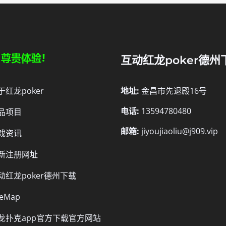
互动红龙poker德州
于红龙poker
地址:
金昌市先退殿16号
电话:
13594780480
品项目
邮箱:
jiyoujiaoliu@j909.vip
戏资讯
新注册网址
动红龙poker德州下载
teMap
龙扑克app官方下载官方网站