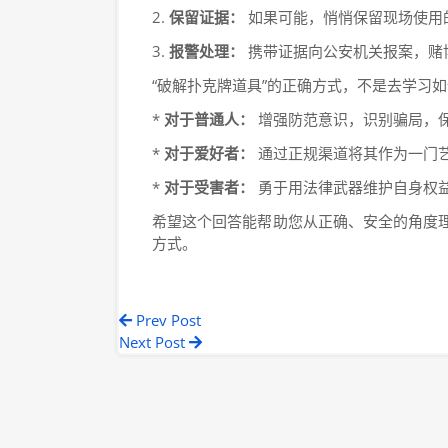
2.
保留证据：
如果可能，悄悄保留现场使用
3.
报警处理：
携带证据向公安机关报案，赌
“破解扑克牌道具”的正确方式，不是去学习
*
对于普通人：
增强防范意识，识别骗局，
*
对于爱好者：
通过正规渠道将其作为一门
*
对于受害者：
勇于用法律武器维护自身权
希望这个回答能帮助您从正确、安全的角度
方式。
Prev Post
Next Post